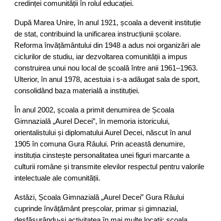
credinței comunității în rolul educației.
După Marea Unire, în anul 1921, școala a devenit instituție
de stat, contribuind la unificarea instrucțiunii școlare.
Reforma învățământului din 1948 a adus noi organizări ale
ciclurilor de studiu, iar dezvoltarea comunității a impus
construirea unui nou local de școală între anii 1961–1963.
Ulterior, în anul 1978, acestuia i s-a adăugat sala de sport,
consolidând baza materială a instituției.
În anul 2002, școala a primit denumirea de Școala
Gimnazială „Aurel Decei”, în memoria istoricului,
orientalistului și diplomatului Aurel Decei, născut în anul
1905 în comuna Gura Râului. Prin această denumire,
instituția cinstește personalitatea unei figuri marcante a
culturii române și transmite elevilor respectul pentru valorile
intelectuale ale comunității.
Astăzi, Școala Gimnazială „Aurel Decei” Gura Râului
cuprinde învățământ preșcolar, primar și gimnazial,
desfășurându-și activitatea în mai multe locații: școala