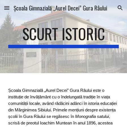
Școala Gimnazială „Aurel Decei” Gura Râului
Skip to main content
Skip to navigation
SCURT ISTORIC
Școala Gimnazială „Aurel Decei” Gura Râului este o
instituție de învățământ cu o îndelungată tradiție în viața
comunității locale, având rădăcini adânci în istoria educației
din Mărginimea Sibiului. Primele mențiuni despre existența
școlii în Gura Râului se regăsesc în
Monografia satului
,
scrisă de preotul Ioachim Muntean în anul 1896, acestea