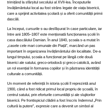
trimițând la sfârșitul secolului al XVII-lea. Începuturile
învățământului local au fost strâns legate de viața bisericii,
care a sprijinit activitatea școlară și a oferit comunității primii
dascăli.
La început, cursurile s-au desfășurat în case particulare, iar
între anii 1805–1807 este menționată funcționarea școlii în
casa dascălului Damian. În anul 1840, școala s-a mutat în
„casele cele mari comunale din Piață”, marcând un pas
important în organizarea învățământului din localitate. De-a
lungul timpului, școala a funcționat pe lângă cele două
biserici ale satului, greco-ortodoxă și greco-catolică, având
un rol esențial în formarea copiilor și în păstrarea identității
culturale a comunității.
Un moment de referință în istoria școlii îl reprezintă anul
1900, când a fost ridicat primul local propriu de școală, în
centrul satului, prin eforturile comunității și ale slujitorilor
bisericii. Pe frontispiciul clădirii a fost înscris îndemnul „Prin
cultură la putere”, expresie care a devenit un simbol al