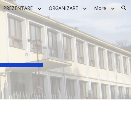
PREZENTARE
ORGANIZARE
More
ion