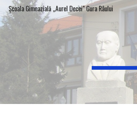
Școala Gimnazială „Aurel Decei” Gura Râului
Sk